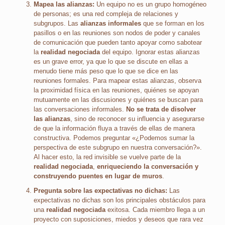
Mapea las alianzas:
Un equipo no es un grupo homogéneo
de personas; es una red compleja de relaciones y
subgrupos. Las
alianzas informales
que se forman en los
pasillos o en las reuniones son nodos de poder y canales
de comunicación que pueden tanto apoyar como sabotear
la
realidad negociada
del equipo. Ignorar estas alianzas
es un grave error, ya que lo que se discute en ellas a
menudo tiene más peso que lo que se dice en las
reuniones formales. Para mapear estas alianzas, observa
la proximidad física en las reuniones, quiénes se apoyan
mutuamente en las discusiones y quiénes se buscan para
las conversaciones informales.
No se trata de disolver
las alianzas
, sino de reconocer su influencia y asegurarse
de que la información fluya a través de ellas de manera
constructiva. Podemos preguntar «¿Podemos sumar la
perspectiva de este subgrupo en nuestra conversación?».
Al hacer esto, la red invisible se vuelve parte de la
realidad negociada
,
enriqueciendo la conversación y
construyendo puentes en lugar de muros
.
Pregunta sobre las expectativas no dichas:
Las
expectativas no dichas son los principales obstáculos para
una
realidad negociada
exitosa. Cada miembro llega a un
proyecto con suposiciones, miedos y deseos que rara vez