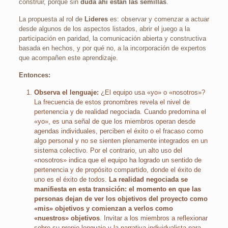
construir, porque sin
duda ahí están las semillas
.
La propuesta al rol de
Lideres
es: observar y comenzar a actuar
desde algunos de los aspectos listados, abrir el juego a la
participación en paridad, la comunicación abierta y constructiva
basada en hechos, y por qué no, a la incorporación de expertos
que acompañen este aprendizaje.
Entonces:
Observa el lenguaje:
¿El equipo usa «yo» o «nosotros»?
La frecuencia de estos pronombres revela el nivel de
pertenencia y de realidad negociada. Cuando predomina el
«yo», es una señal de que los miembros operan desde
agendas individuales, perciben el éxito o el fracaso como
algo personal y no se sienten plenamente integrados en un
sistema colectivo. Por el contrario, un alto uso del
«nosotros» indica que el equipo ha logrado un sentido de
pertenencia y de propósito compartido, donde el éxito de
uno es el éxito de todos.
La realidad negociada se
manifiesta en esta transición: el momento en que las
personas dejan de ver los objetivos del proyecto como
«mis» objetivos y comienzan a verlos como
«nuestros» objetivos
. Invitar a los miembros a reflexionar
sobre su propio lenguaje y la narrativa individualista para