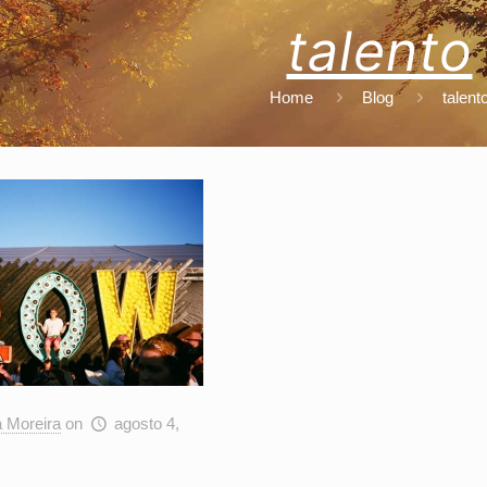
talento
Home
Blog
talent
a Moreira
on
agosto 4,