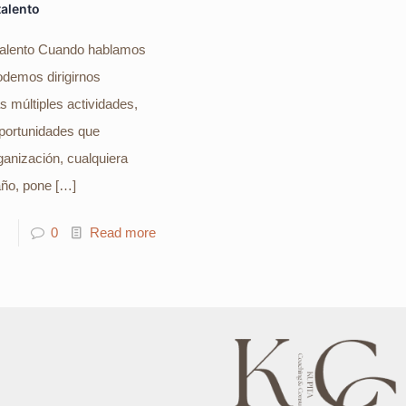
talento
 talento Cuando hablamos
odemos dirigirnos
s múltiples actividades,
oportunidades que
ganización, cualquiera
ño, pone
[…]
0
Read more